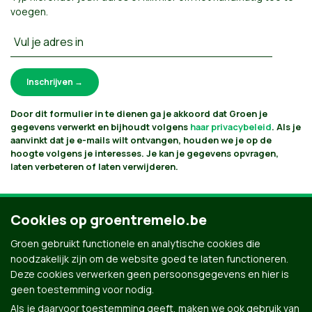
voegen
.
Vul je adres in
Door dit formulier in te dienen ga je akkoord dat Groen je
gegevens verwerkt en bijhoudt volgens
haar privacybeleid
. Als je
aanvinkt dat je e-mails wilt ontvangen, houden we je op de
hoogte volgens je interesses. Je kan je gegevens opvragen,
laten verbeteren of laten verwijderen.
Cookies op groentremelo.be
Groen gebruikt functionele en analytische cookies die
noodzakelijk zijn om de website goed te laten functioneren.
Deze cookies verwerken geen persoonsgegevens en hier is
geen toestemming voor nodig.
Als je daarvoor toestemming geeft, maken we ook gebruik van