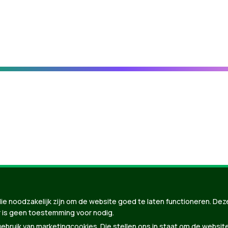
nBuilder
| Gebouwd door
Tectonica
ie noodzakelijk zijn om de website goed te laten functioneren. Dez
 is geen toestemming voor nodig.
bruik van marketingcookies. Die stellen ons in staat om de websit