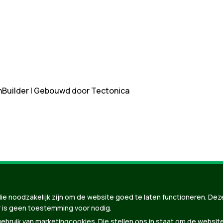
nBuilder
| Gebouwd door
Tectonica
ie noodzakelijk zijn om de website goed te laten functioneren. Dez
 is geen toestemming voor nodig.
bruik van marketingcookies. Die stellen ons in staat om de websit