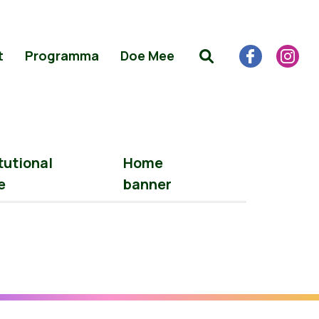
t
Programma
Doe Mee
tutional
Home
e
banner