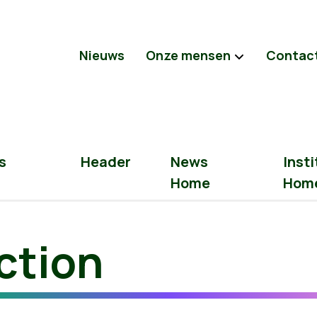
Nieuws
Onze mensen
Contac
s
Header
News
Insti
Home
Hom
action