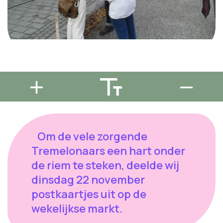
Om de vele zorgende
Tremelonaars een hart onder
de riem te steken, deelde wij
dinsdag 22 november
postkaartjes uit op de
wekelijkse markt.