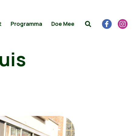
t
Programma
Doe Mee
uis