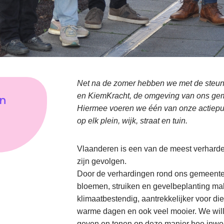
Net na de zomer hebben we met de steun
en KiemKracht, de omgeving van ons gem
en
Hiermee voeren we één van onze actiepun
op elk plein, wijk, straat en tuin.
Vlaanderen is een van de meest verharde
zijn gevolgen.
Door de verhardingen rond ons gemeenteh
bloemen, struiken en gevelbeplanting 
klimaatbestendig, aantrekkelijker voor die
warme dagen en ook veel mooier. We wil
geven en tonen op deze manier hoe inwon