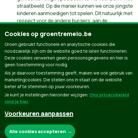
straatbeeld. Op die manier kunnen we onze jongste
kinderen aanmoedigen tot spelen. Dit natuurlijk met
respect voor de andere burgers, aan de
toenemende onverdraagzaamheid moet een halt
Cookies op groentremelo.be
worden toegeroepen.
Speelkreten horen daarbij,
en respect voor anderen. Eigendom vernielen
Groen gebruikt functionele en analytische cookies die
wordt niet toegestaan
noodzakelijk zijn om de website goed te laten functioneren.
Deze cookies verwerken geen persoonsgegevens en hier is
geen toestemming voor nodig.
Als je daarvoor toestemming geeft, maken we ook gebruik van
marketingcookies. Die stellen ons in staat om de website
beter af te stemmen op jouw voorkeuren.
Je kunt je instellingen hieronder wijzigen.
Ons privacybeleid
vind je hier
.
Voorkeuren aanpassen
Groen.be
Noodzakelijke cookies:
Alle cookies accepteren