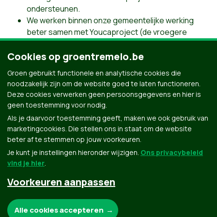
ondersteunen.
We werken binnen onze gemeentelijke werking
beter samen met Youcaproject (de vroegere
Zuiddag) waarbij we kinderen voor een dag laten
Cookies op groentremelo.be
meewerken binnen onze diensten.
We werken het gegeven Fair Trade verder uit, en
Groen gebruikt functionele en analytische cookies die
proberen meer inwoners, verenigingen,
noodzakelijk zijn om de website goed te laten functioneren.
handelaars, etc te overtuigen om meer in te zetten
Deze cookies verwerken geen persoonsgegevens en hier is
op Fair Tradeprodukten (ook lokaal).
geen toestemming voor nodig.
Als je daarvoor toestemming geeft, maken we ook gebruik van
marketingcookies. Die stellen ons in staat om de website
beter af te stemmen op jouw voorkeuren.
Je kunt je instellingen hieronder wijzigen.
Ons privacybeleid
vind je hier
.
Voorkeuren aanpassen
Groen.be
Noodzakelijke cookies:
Alle cookies accepteren