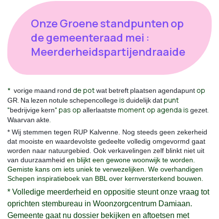
Onze Groene standpunten op
de gemeenteraad mei :
Meerderheidspartijendraaide
*
de pot
op
vorige
maand
rond
wat
betreft
plaatsen
agendapunt
.
is
punt
GR
Na
lezen
notule
schepencollege
duidelijk
dat
"
" pas op
moment op agenda is
.
bedrijvige
kern
allerlaatste
gezet
.
Waarvan
akte
* Wij stemmen tegen RUP Kalvenne. Nog steeds geen zekerheid
dat mooiste en waardevolste gedeelte volledig omgevormd gaat
worden naar natuurgebied. Ook verkavelingen zelf blinkt niet uit
van duurzaamheid
en blijkt een gewone woonwijk te worden.
Gemiste kans om iets uniek te verwezelijken. We overhandigen
Schepen inspiratieboek van BBL over kernversterkend bouwen.
* Volledige meerderheid en oppositie steunt onze vraag tot
oprichten stembureau in Woonzorgcentrum Damiaan.
Gemeente gaat nu dossier bekijken en aftoetsen met