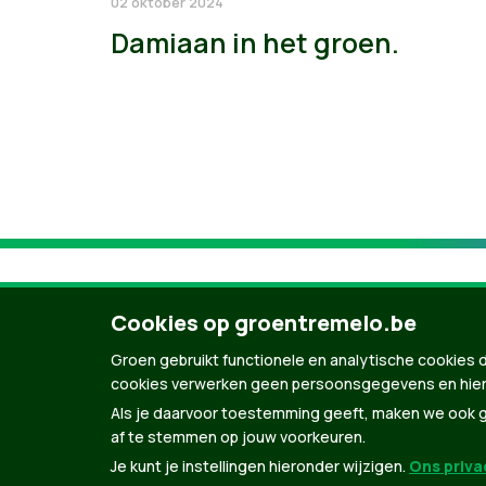
02 oktober 2024
Damiaan in het groen.
Cookies op groentremelo.be
Groen gebruikt functionele en analytische cookies d
cookies verwerken geen persoonsgegevens en hier
Als je daarvoor toestemming geeft, maken we ook ge
af te stemmen op jouw voorkeuren.
Je kunt je instellingen hieronder wijzigen.
Ons privac
© Copyright Groen 2026 | Gemaakt met
Natio