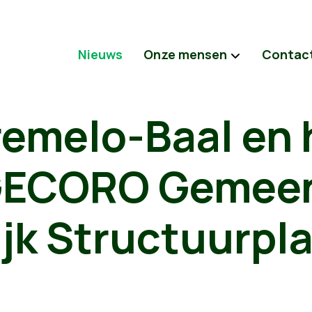
Nieuws
Onze mensen
Contac
remelo-Baal en 
GECORO Gemeen
jk Structuurpl