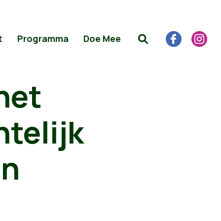
t
Programma
Doe Mee
het
telijk
an