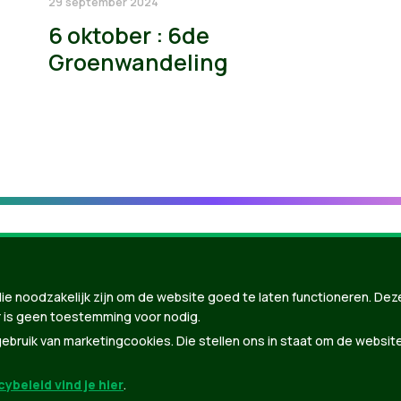
29 september 2024
6 oktober : 6de
Groenwandeling
ie noodzakelijk zijn om de website goed te laten functioneren. Dez
 is geen toestemming voor nodig.
bruik van marketingcookies. Die stellen ons in staat om de websit
ybeleid vind je hier
.
nBuilder
| Gebouwd door
Tectonica