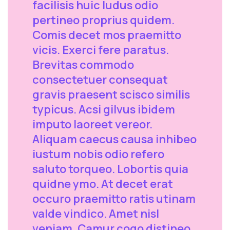
facilisis huic ludus odio
pertineo proprius quidem.
Comis decet mos praemitto
vicis. Exerci fere paratus.
Brevitas commodo
consectetuer consequat
gravis praesent scisco similis
typicus. Acsi gilvus ibidem
imputo laoreet vereor.
Aliquam caecus causa inhibeo
iustum nobis odio refero
saluto torqueo. Lobortis quia
quidne ymo. At decet erat
occuro praemitto ratis utinam
valde vindico. Amet nisl
veniam. Camur cogo distineo