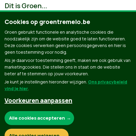
Dit is Groen...
Cookies op groentremelo.be
Groen gebruikt functionele en analytische cookies die
noodzakelijk zijn om de website goed te laten functioneren.
Deze cookies verwerken geen persoonsgegevens en hier is
geen toestemming voor nodig.
Als je daarvoor toestemming geeft, maken we ook gebruik van
marketingcookies. Die stellen ons in staat om de website
beter af te stemmen op jouw voorkeuren.
Je kunt je instellingen hieronder wijzigen.
Ons privacybeleid
vind je hier
.
Voorkeuren aanpassen
Groen.be
Noodzakelijke cookies:
Alle cookies accepteren
Contact
Privacybeleid
Functionele en analytische cookies:
Alle cookies weigeren