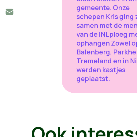
gemeente. Onze
schepen Kris ging 
samen met de me
van de INLploeg m
ophangen Zowel o
Balenberg, Parkhe
Tremeland en in N
werden kastjes
geplaatst.
Ook interes