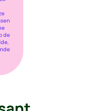
ze
nsen
ee
p de
ide,
inde
sant