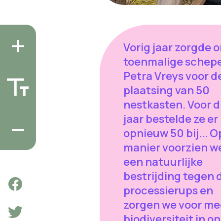
Vorig jaar zorgde 
toenmalige schep
Petra Vreys voor d
plaatsing van 50
nestkasten. Voor d
jaar bestelde ze er
opnieuw 50 bij... O
manier voorzien w
een natuurlijke
bestrijding tegen 
processierups en
zorgen we voor me
biodiversiteit in o