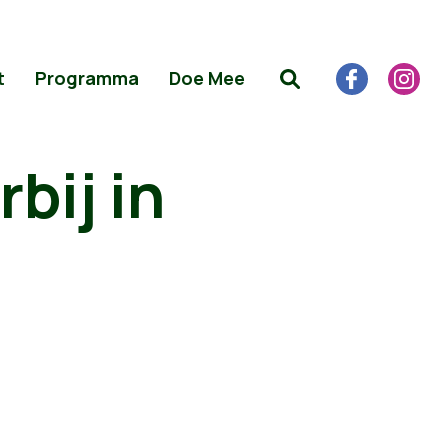
t
Programma
Doe Mee
bij in