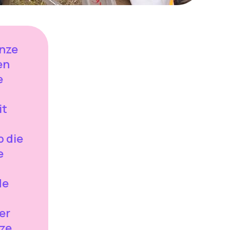
onze
en
e
it
p die
e
de
er
nze