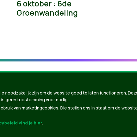
6 oktober : 6de
Groenwandeling
ie noodzakelijk zijn om de website goed te laten functioneren. Dez
 is geen toestemming voor nodig.
bruik van marketingcookies. Die stellen ons in staat om de websit
ybeleid vind je hier
.
nBuilder
| Gebouwd door
Tectonica